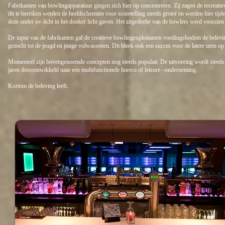
Fabrikanten van bowlingapparatuur gingen zich hier op concentreren. Zij zagen de recrea
dit te bereiken werden de beeldschermen voor scoretelling steeds groter en werden hier tij
deze onder uv-licht in het donker licht gaven. Het zitgedeelte van de bowlers werd voorzie
De input van de fabrikanten gaf de creatieve bowlingexploitanten voedingsbodem de belevin
gezocht tot de jeugd en jonge volwassenen. Dit bleek ook een succes voor de latere uren op
Momenteel zijn bovengenoemde concepten nog steeds populair. De uitvoering wordt steeds p
jaren doorontwikkeld naar een multifunctionele horeca of leisure –onderneming.
Kortom de beleving leeft.