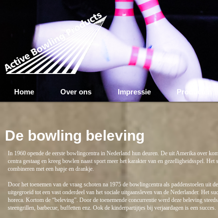
Home
Over ons
Impressie
Producten
De bowling beleving
In 1960 opende de eerste bowlingcentra in Nederland hun deuren. De uit Amerika over kome
centra gestaag en kreeg bowlen naast sport meer het karakter van en gezelligheidsspel. Het 
combineren met een hapje en drankje.
Door het toenemen van de vraag schoten na 1975 de bowlingcentra als paddenstoelen uit de 
uitgegroeid tot een vast onderdeel van het sociale uitgaansleven van de Nederlander. Het su
horeca. Kortom de “beleving”. Door de toenemende concurrentie werd deze beleving steeds
steengrillen, barbecue, buffetten enz. Ook de kinderpartijtjes bij verjaardagen is een succes.